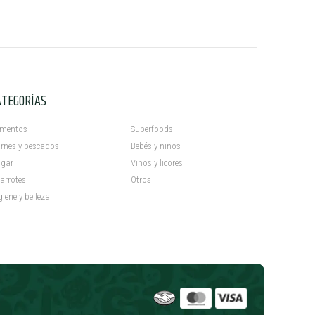
ATEGORÍAS
C
imentos
Superfoods
rnes y pescados
Bebés y niños
gar
Vinos y licores
arrotes
Otros
giene y belleza