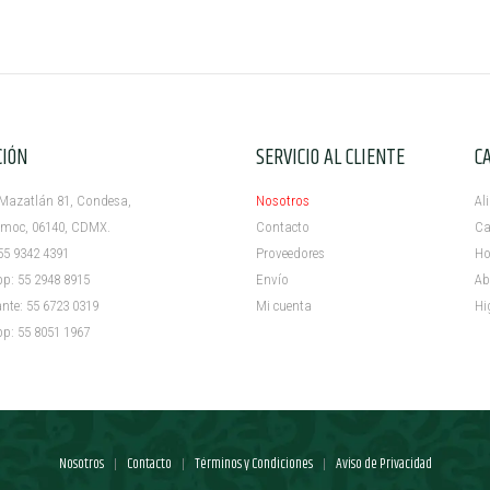
CIÓN
SERVICIO AL CLIENTE
C
azatlán 81, Condesa,
Nosotros
Al
c, 06140, CDMX.
Contacto
Ca
5 9342 4391
Proveedores
Ho
 55 2948 8915
Envío
Ab
e: 55 6723 0319
Mi cuenta ​
Hi
 55 8051 1967
Nosotros
Contacto
Términos y Condiciones
Aviso de Privacidad
|
|
|