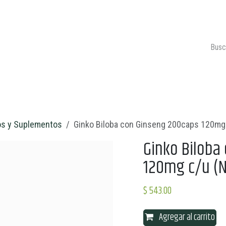
ONTACTO
CARRITO 🛒
os y Suplementos
Ginko Biloba con Ginseng 200caps 120mg
Ginko Biloba
120mg c/u (
$
543.00
Agregar al carrito