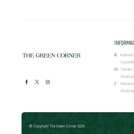
INFORMA
Avenida M
Cuauhtémo
Tienda: 5
Whatsapp:
Restaurant
Whatsapp:
​
© Copyright The Green Corner 2024