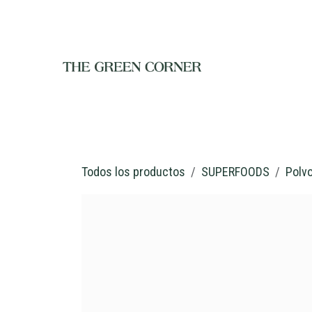
Ir al contenido
INICIO
TIENDA
NOSOTROS
RESTAURANTE
C
Todos los productos
SUPERFOODS
Polv