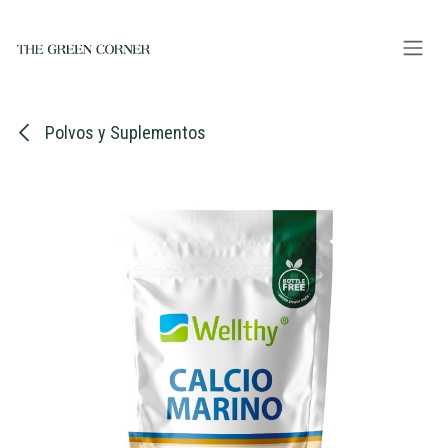
Ir al contenido
Polvos y Suplementos