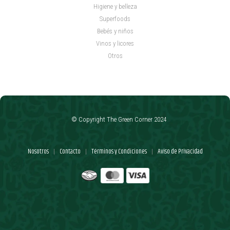
Higiene y belleza
Superfoods
Bebés y niños
Vinos y licores
Otros
© Copyright The Green Corner 2024
Nosotros
Contacto
Términos y Condiciones
Aviso de Privacidad
|
|
|