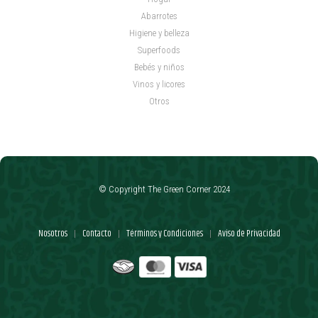
Abarrotes
Higiene y belleza
Superfoods
Bebés y niños
Vinos y licores
Otros
© Copyright The Green Corner 2024
Nosotros
Contacto
Términos y Condiciones
Aviso de Privacidad
|
|
|