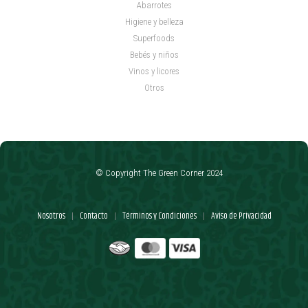
Abarrotes
Higiene y belleza
Superfoods
Bebés y niños
Vinos y licores
Otros
© Copyright The Green Corner 2024
Nosotros
Contacto
Términos y Condiciones
Aviso de Privacidad
|
|
|