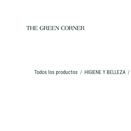
Ir al contenido
INICIO
TIENDA
NOSOTROS
RESTAURANTE
C
Todos los productos
HIGIENE Y BELLEZA