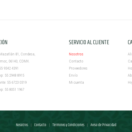
CIÓN
SERVICIO AL CLIENTE
C
azatlán 81, Condesa,
Nosotros
Al
c, 06140, CDMX.
Contacto
Ca
5 9342 4391
Proveedores
Ho
 55 2948 8915
Envío
Ab
e: 55 6723 0319
Mi cuenta ​
Hi
 55 8051 1967
Nosotros
Contacto
Términos y Condiciones
Aviso de Privacidad
|
|
|