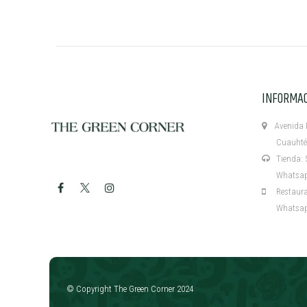
INFORMA
Avenida M
Cuauhtémo
Tienda: 5
Whatsapp:
Restaurant
Whatsapp:
​
© Copyright The Green Corner 2024