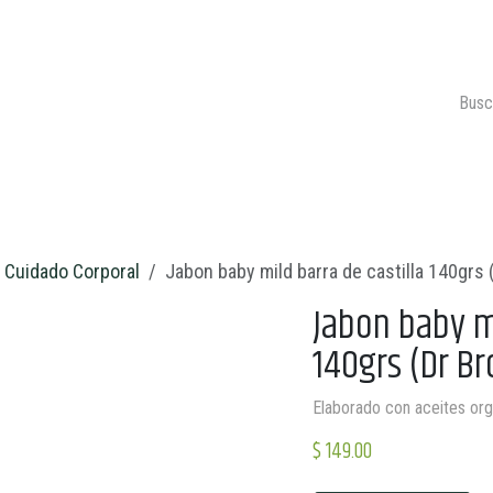
ONTACTO
CARRITO 🛒
Cuidado Corporal
Jabon baby mild barra de castilla 140grs
Jabon baby mi
140grs (Dr B
Elaborado con aceites or
$
149.00