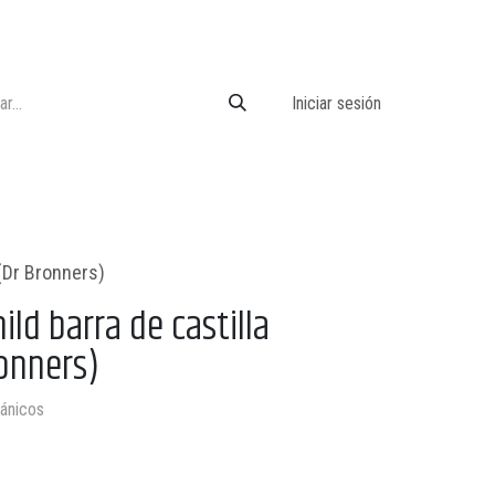
Iniciar sesión
 (Dr Bronners)
ld barra de castilla
ronners)
gánicos