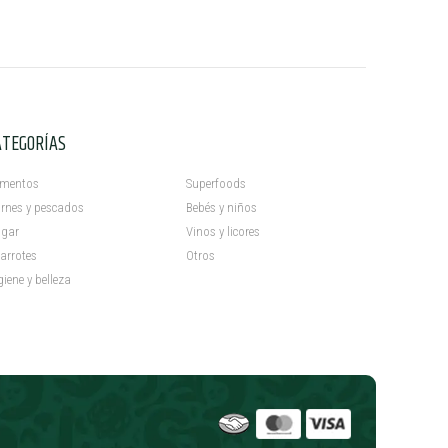
ATEGORÍAS
C
imentos
Superfoods
rnes y pescados
Bebés y niños
gar
Vinos y licores
arrotes
Otros
giene y belleza