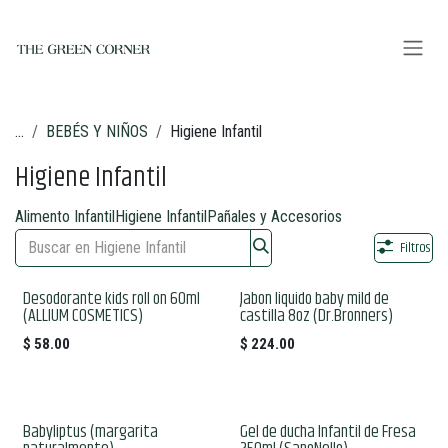
Ir al contenido
...
BEBÉS Y NIÑOS
Higiene Infantil
Higiene Infantil
Alimento Infantil
Higiene Infantil
Pañales y Accesorios
Filtros
Desodorante kids roll on 60ml
Jabon liquido baby mild de
(ALLIUM COSMETICS)
castilla 8oz (Dr.Bronners)
$
58.00
$
224.00
Babyliptus (margarita
Gel de ducha Infantil de Fresa