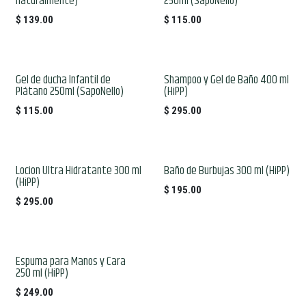
naturalmente)
250ml (SapoNello)
$
139.00
$
115.00
Gel de ducha Infantil de
Shampoo y Gel de Baño 400 ml
Plátano 250ml (SapoNello)
(HiPP)
$
115.00
$
295.00
Locion Ultra Hidratante 300 ml
Baño de Burbujas 300 ml (HiPP)
(HiPP)
$
195.00
$
295.00
Espuma para Manos y Cara
250 ml (HiPP)
$
249.00