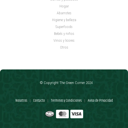
Hogar
Abarrotes
Higiene y belleza
Superfoods
Bebés y niños
Vinos y licores
Otros
© Copyright The Green Corner 2024
Nosotros
Contacto
Términos y Condiciones
Aviso de Privacidad
|
|
|