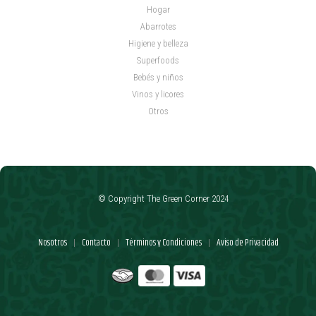
Hogar
Abarrotes
Higiene y belleza
Superfoods
Bebés y niños
Vinos y licores
Otros
© Copyright The Green Corner 2024
Nosotros
Contacto
Términos y Condiciones
Aviso de Privacidad
|
|
|