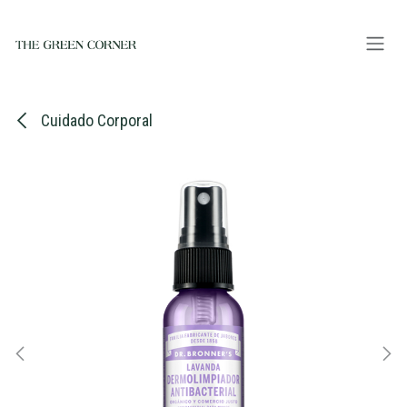
Ir al contenido
Cuidado Corporal