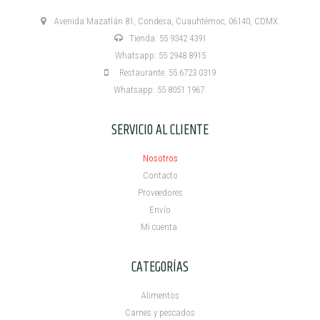
Avenida Mazatlán 81, Condesa, Cuauhtémoc, 06140, CDMX.
Tienda: 55 9342 4391
Whatsapp: 55 2948 8915
Restaurante: 55 6723 0319
Whatsapp: 55 8051 1967
SERVICIO AL CLIENTE
Nosotros
Contacto
Proveedores
Envío
Mi cuenta ​
CATEGORÍAS
Alimentos
Carnes y pescados