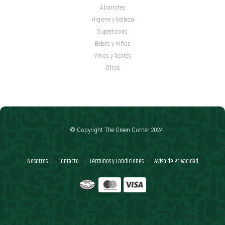
Abarrotes
Higiene y belleza
Superfoods
Bebés y niños
Vinos y licores
Otros
© Copyright The Green Corner 2024
Nosotros
Contacto
Términos y Condiciones
Aviso de Privacidad
|
|
|