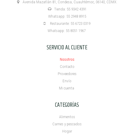
Avenida Mazatlán 81, Condesa, Cuauhtémoc, 06140, CDMX.
Tienda: 55 9342 4391
Whatsapp: 55 2948 8915
Restaurante: 55 6723 0319
Whatsapp: 55 8051 1967
SERVICIO AL CLIENTE
Nosotros
Contacto
Proveedores
Envío
Mi cuenta ​
CATEGORÍAS
Alimentos
Carnes y pescados
Hogar