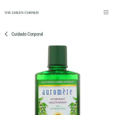
Ir al contenido
Cuidado Corporal