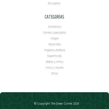
Mi cuenta ​
CATEGORÍAS
Alimentos
Carnes y pescados
Hogar
Abarrotes
Higiene y belleza
Superfoods
Bebés y niños
Vinos y licores
Otros
© Copyright The Green Corner 2024