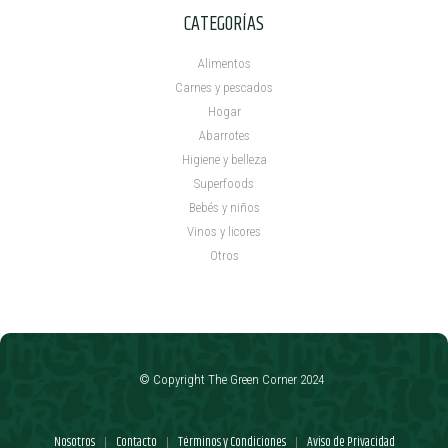
CATEGORÍAS
Alimentos
Carnes y pescados
Hogar
Abarrotes
Higiene y belleza
Superfoods
Bebés y niños
Vinos y licores
Otros
© Copyright The Green Corner 2024
Nosotros
Contacto
Términos y Condiciones
Aviso de Privacidad
|
|
|