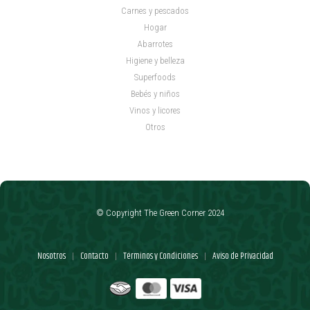
Carnes y pescados
Hogar
Abarrotes
Higiene y belleza
Superfoods
Bebés y niños
Vinos y licores
Otros
© Copyright The Green Corner 2024
Nosotros
Contacto
Términos y Condiciones
Aviso de Privacidad
|
|
|