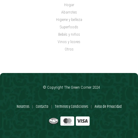
Hogar
Abarrotes
Higiene y belleza
Superfoods
Bebés y niños
Vinos y licores
Otros
© Copyright The Green Corner 2024
Nosotros
Contacto
Términos y Condiciones
Aviso de Privacidad
|
|
|