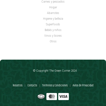
Carnes y pescados
Hogar
Abarrotes
Higiene y belleza
Superfoods
Bebés y niños
Vinos y licores
Otros
© Copyright The Green Corner 2024
Nosotros
Contacto
Términos y Condiciones
Aviso de Privacidad
|
|
|