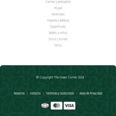
Carnes y pescados
Hogar
Abarrotes
Higiene y belleza
Superfoods
Bebés y niños
Vinos y licores
Otros
© Copyright The Green Corner 2024
Nosotros
Contacto
Términos y Condiciones
Aviso de Privacidad
|
|
|