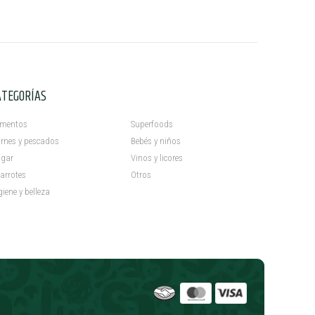
ATEGORÍAS
C
imentos
Superfoods
rnes y pescados
Bebés y niños
gar
Vinos y licores
arrotes
Otros
giene y belleza