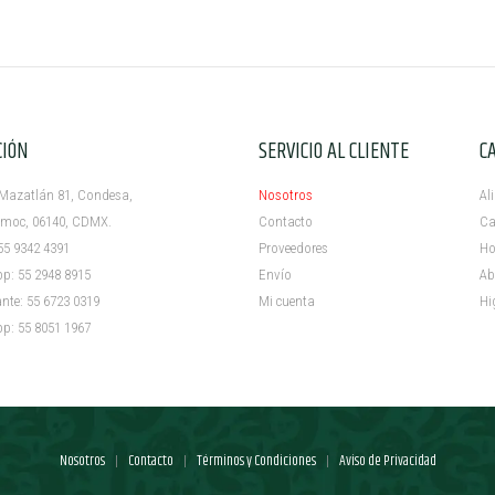
CIÓN
SERVICIO AL CLIENTE
C
azatlán 81, Condesa,
Nosotros
Al
c, 06140, CDMX.
Contacto
Ca
5 9342 4391
Proveedores
Ho
 55 2948 8915
Envío
Ab
e: 55 6723 0319
Mi cuenta ​
Hi
 55 8051 1967
Nosotros
Contacto
Términos y Condiciones
Aviso de Privacidad
|
|
|