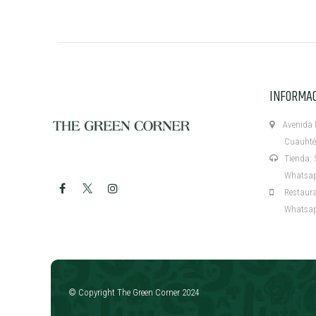
INFORMA
Avenida M
Cuauhtémo
Tienda: 5
Whatsapp:
Restaurant
Whatsapp:
​
© Copyright The Green Corner 2024