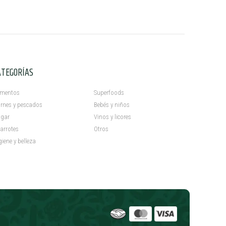
ATEGORÍAS
C
imentos
Superfoods
rnes y pescados
Bebés y niños
gar
Vinos y licores
arrotes
Otros
giene y belleza