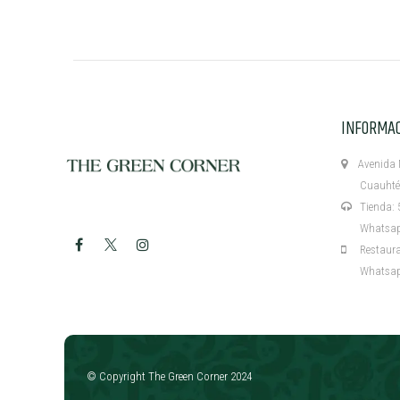
INFORMA
Avenida M
Cuauhtémo
Tienda: 5
Whatsapp:
Restaurant
Whatsapp:
​
© Copyright The Green Corner 2024