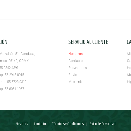
CIÓN
SERVICIO AL CLIENTE
C
azatlán 81, Condesa,
Nosotros
Al
c, 06140, CDMX.
Contacto
Ca
5 9342 4391
Proveedores
Ho
 55 2948 8915
Envío
Ab
e: 55 6723 0319
Mi cuenta ​
Hi
 55 8051 1967
Nosotros
Contacto
Términos y Condiciones
Aviso de Privacidad
|
|
|