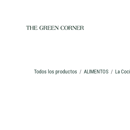
Ir al contenido
INICIO
TIENDA
NOSOTROS
RESTAURANTE
C
Todos los productos
ALIMENTOS
La Coc