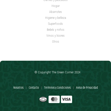
Hogar
Abarrotes
Higiene y belleza
Superfoods
Bebés y niños
Vinos y licores
Otros
© Copyright The Green Corner 2024
Nosotros
Contacto
Términos y Condiciones
Aviso de Privacidad
|
|
|