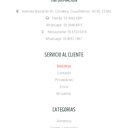
INFORMACIÓN
Avenida Mazatlán 81, Condesa, Cuauhtémoc, 06140, CDMX.
Tienda: 55 9342 4391
Whatsapp: 55 2948 8915
Restaurante: 55 6723 0319
Whatsapp: 55 8051 1967
SERVICIO AL CLIENTE
Nosotros
Contacto
Proveedores
Envío
Mi cuenta ​
CATEGORÍAS
Alimentos
Carnes y pescados