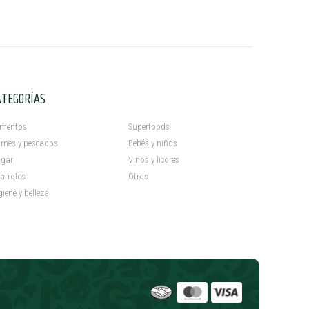
ATEGORÍAS
C
imentos
Superfoods
rnes y pescados
Bebés y niños
gar
Vinos y licores
arrotes
Otros
giene y belleza