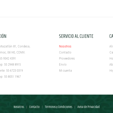
CIÓN
SERVICIO AL CLIENTE
C
azatlán 81, Condesa,
Nosotros
Al
c, 06140, CDMX.
Contacto
Ca
5 9342 4391
Proveedores
Ho
 55 2948 8915
Envío
Ab
e: 55 6723 0319
Mi cuenta ​
Hi
 55 8051 1967
Nosotros
Contacto
Términos y Condiciones
Aviso de Privacidad
|
|
|