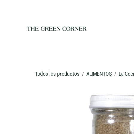
Ir al contenido
INICIO
TIENDA
NOSOTROS
RESTAURANTE
C
Todos los productos
ALIMENTOS
La Coc