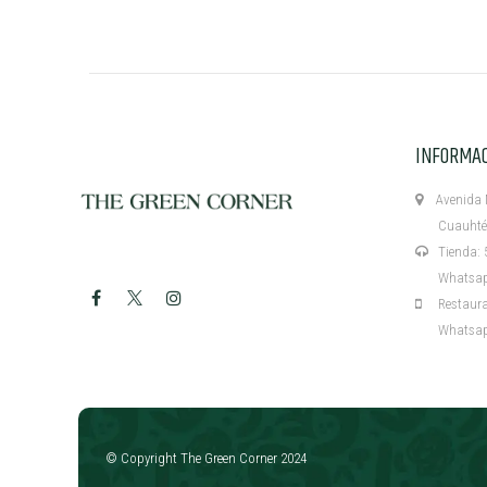
INFORMA
Avenida M
Cuauhtémo
Tienda: 5
Whatsapp:
Restaurant
Whatsapp:
​
© Copyright The Green Corner 2024