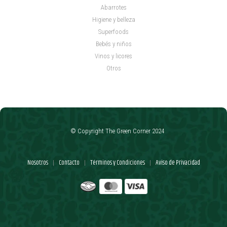
Abarrotes
Higiene y belleza
Superfoods
Bebés y niños
Vinos y licores
Otros
© Copyright The Green Corner 2024
Nosotros
Contacto
Términos y Condiciones
Aviso de Privacidad
|
|
|