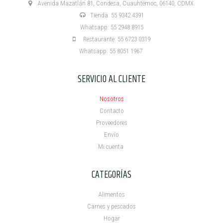
Avenida Mazatlán 81, Condesa, Cuauhtémoc, 06140, CDMX.
Tienda: 55 9342 4391
Whatsapp: 55 2948 8915
Restaurante: 55 6723 0319
Whatsapp: 55 8051 1967
SERVICIO AL CLIENTE
Nosotros
Contacto
Proveedores
Envío
Mi cuenta ​
CATEGORÍAS
Alimentos
Carnes y pescados
Hogar