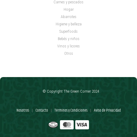
Carnes y pescados
Hogar
Abarrotes
Higiene y belleza
Superfoods
Bebés y niños
Vinos y licores
Otros
© Copyright The Green Corner 2024
Nosotros
Contacto
Términos y Condiciones
Aviso de Privacidad
|
|
|