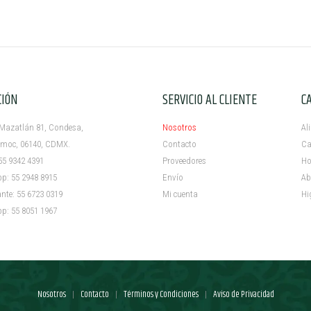
CIÓN
SERVICIO AL CLIENTE
C
azatlán 81, Condesa,
Nosotros
Al
c, 06140, CDMX.
Contacto
Ca
5 9342 4391
Proveedores
Ho
 55 2948 8915
Envío
Ab
e: 55 6723 0319
Mi cuenta ​
Hi
 55 8051 1967
Nosotros
Contacto
Términos y Condiciones
Aviso de Privacidad
|
|
|