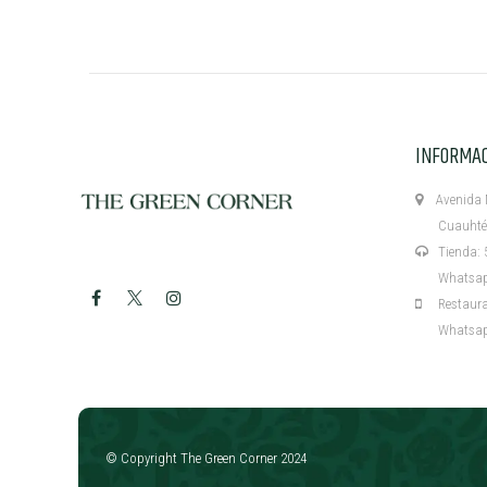
INFORMA
Avenida M
Cuauhtémo
Tienda: 5
Whatsapp:
Restaurant
Whatsapp:
​
© Copyright The Green Corner 2024