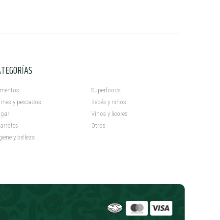
ATEGORÍAS
C
imentos
Superfoods
rnes y pescados
Bebés y niños
gar
Vinos y licores
arrotes
Otros
giene y belleza