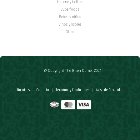
Higiene y belleza
Superfoods
Bebés y niños
Vinos y licores
Otros
© Copyright The Green Corner 2024
Nosotros
Contacto
Términos y Condiciones
Aviso de Privacidad
|
|
|