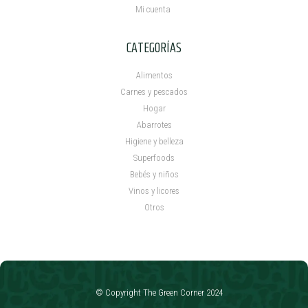
Mi cuenta ​
CATEGORÍAS
Alimentos
Carnes y pescados
Hogar
Abarrotes
Higiene y belleza
Superfoods
Bebés y niños
Vinos y licores
Otros
© Copyright The Green Corner 2024