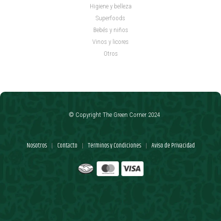
Higiene y belleza
Superfoods
Bebés y niños
Vinos y licores
Otros
© Copyright The Green Corner 2024
Nosotros
Contacto
Términos y Condiciones
Aviso de Privacidad
|
|
|