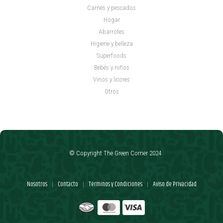
Carnes y pescados
Hogar
Abarrotes
Higiene y belleza
Superfoods
Bebés y niños
Vinos y licores
Otros
© Copyright The Green Corner 2024
Nosotros
Contacto
Términos y Condiciones
Aviso de Privacidad
|
|
|