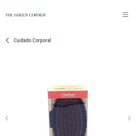
Ir al contenido
Cuidado Corporal