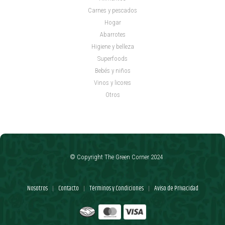
Carnes y pescados
Hogar
Abarrotes
Higiene y belleza
Superfoods
Bebés y niños
Vinos y licores
Otros
© Copyright The Green Corner 2024
Nosotros
Contacto
Términos y Condiciones
Aviso de Privacidad
|
|
|