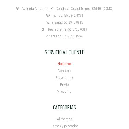
Avenida Mazatlán 81, Condesa, Cuauhtémoc, 06140, CDMX.
Tienda: 55 9342 4391
Whatsapp: 55 2948 8915
Restaurante: 55 6723 0319
Whatsapp: 55 8051 1967
SERVICIO AL CLIENTE
Nosotros
Contacto
Proveedores
Envío
Mi cuenta ​
CATEGORÍAS
Alimentos
Carnes y pescados