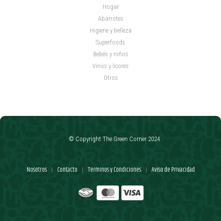
Hogar
Abarrotes
Higiene y belleza
Superfoods
Bebés y niños
Vinos y licores
Otros
© Copyright The Green Corner 2024
Nosotros
Contacto
Términos y Condiciones
Aviso de Privacidad
|
|
|