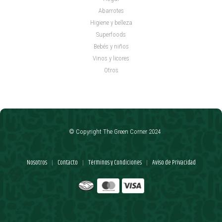
Abarrotes
Higiene y belleza
Superfoods
Bebés y niños
Vinos y licores
Otros
© Copyright The Green Corner 2024
Nosotros
Contacto
Términos y Condiciones
Aviso de Privacidad
|
|
|