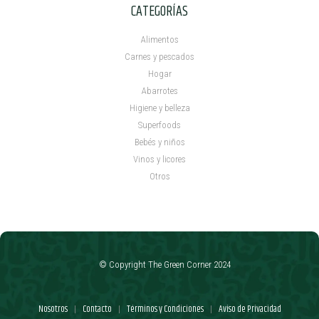
CATEGORÍAS
Alimentos
Carnes y pescados
Hogar
Abarrotes
Higiene y belleza
Superfoods
Bebés y niños
Vinos y licores
Otros
© Copyright The Green Corner 2024
Nosotros
Contacto
Términos y Condiciones
Aviso de Privacidad
|
|
|