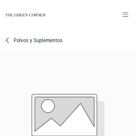
Ir al contenido
Polvos y Suplementos