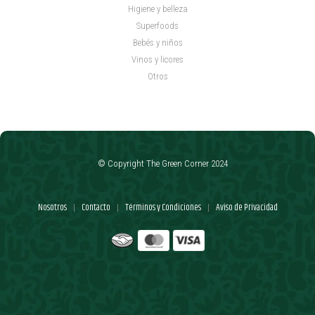
Higiene y belleza
Superfoods
Bebés y niños
Vinos y licores
Otros
© Copyright The Green Corner 2024
Nosotros
Contacto
Términos y Condiciones
Aviso de Privacidad
|
|
|