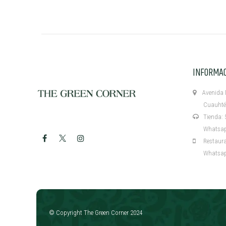
INFORMA
Avenida M
Cuauhtémo
Tienda: 5
Whatsapp:
Restaurant
Whatsapp:
​
© Copyright The Green Corner 2024