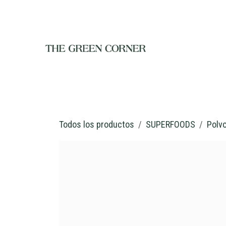
Ir al contenido
INICIO
TIENDA
NOSOTROS
RESTAURANTE
C
Todos los productos
SUPERFOODS
Polv