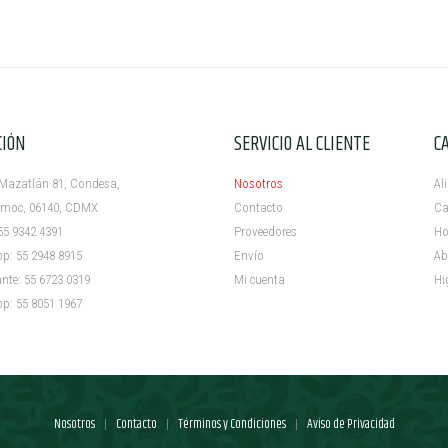
CIÓN
SERVICIO AL CLIENTE
C
azatlán 81, Condesa,
Nosotros
Al
c, 06140, CDMX.
Contacto
Ca
5 9342 4391
Proveedores
Ho
 55 2948 8915
Envío
Ab
e: 55 6723 0319
Mi cuenta ​
Hi
 55 8051 1967
Nosotros
Contacto
Términos y Condiciones
Aviso de Privacidad
|
|
|