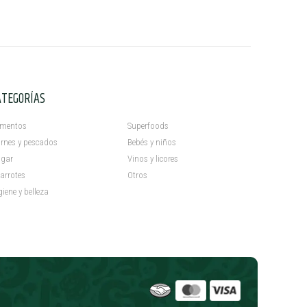
ATEGORÍAS
C
imentos
Superfoods
rnes y pescados
Bebés y niños
gar
Vinos y licores
arrotes
Otros
giene y belleza