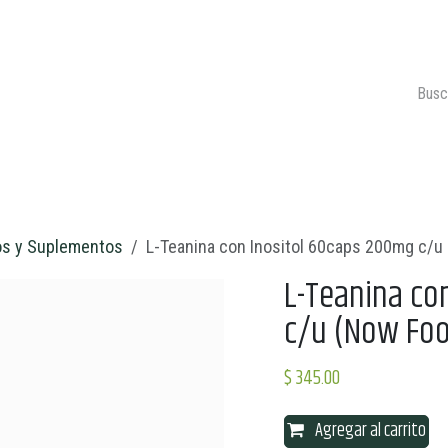
ONTACTO
CARRITO 🛒
os y Suplementos
L-Teanina con Inositol 60caps 200mg c/u
L-Teanina co
c/u (Now Fo
$
345.00
Agregar al carrito