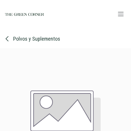
Ir al contenido
Polvos y Suplementos