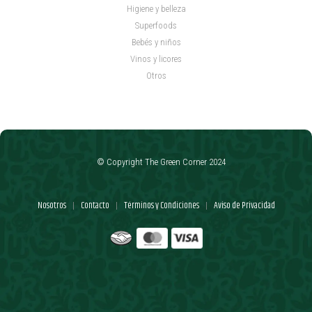
Higiene y belleza
Superfoods
Bebés y niños
Vinos y licores
Otros
© Copyright The Green Corner 2024
Nosotros
Contacto
Términos y Condiciones
Aviso de Privacidad
|
|
|