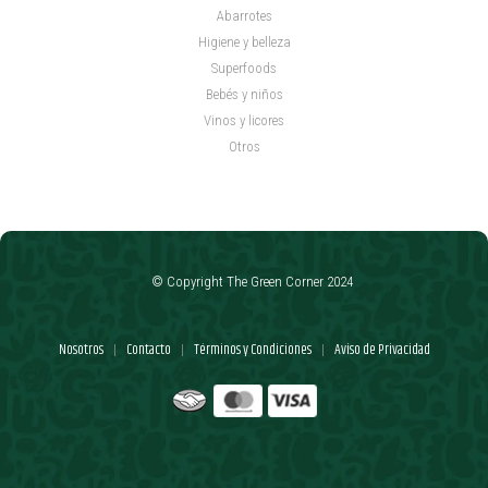
Abarrotes
Higiene y belleza
Superfoods
Bebés y niños
Vinos y licores
Otros
© Copyright The Green Corner 2024
Nosotros
Contacto
Términos y Condiciones
Aviso de Privacidad
|
|
|