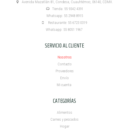
Avenida Mazatlán 81, Condesa, Cuauhtémoc, 06140, CDMX.
Tienda: 55 9342 4391
Whatsapp: 55 2948 8915
Restaurante: 55 6723 0319
Whatsapp: 55 8051 1967
SERVICIO AL CLIENTE
Nosotros
Contacto
Proveedores
Envío
Mi cuenta ​
CATEGORÍAS
Alimentos
Carnes y pescados
Hogar