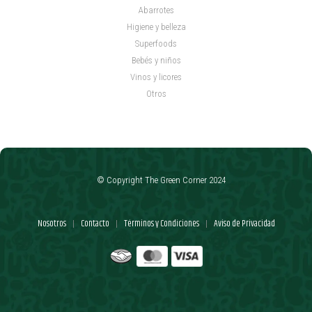
Abarrotes
Higiene y belleza
Superfoods
Bebés y niños
Vinos y licores
Otros
© Copyright The Green Corner 2024
Nosotros
Contacto
Términos y Condiciones
Aviso de Privacidad
|
|
|