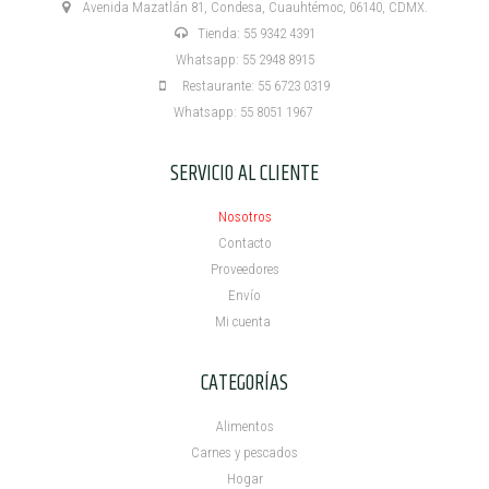
Avenida Mazatlán 81, Condesa, Cuauhtémoc, 06140, CDMX.
Tienda: 55 9342 4391
Whatsapp: 55 2948 8915
Restaurante: 55 6723 0319
Whatsapp: 55 8051 1967
SERVICIO AL CLIENTE
Nosotros
Contacto
Proveedores
Envío
Mi cuenta ​
CATEGORÍAS
Alimentos
Carnes y pescados
Hogar