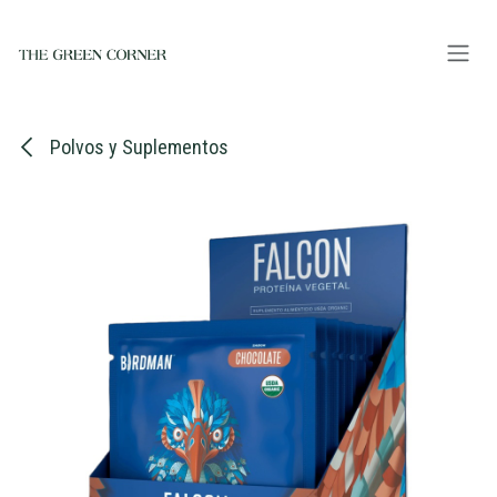
Ir al contenido
Polvos y Suplementos