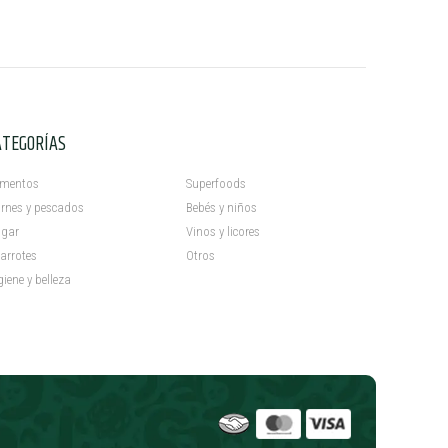
ATEGORÍAS
C
imentos
Superfoods
rnes y pescados
Bebés y niños
gar
Vinos y licores
arrotes
Otros
giene y belleza