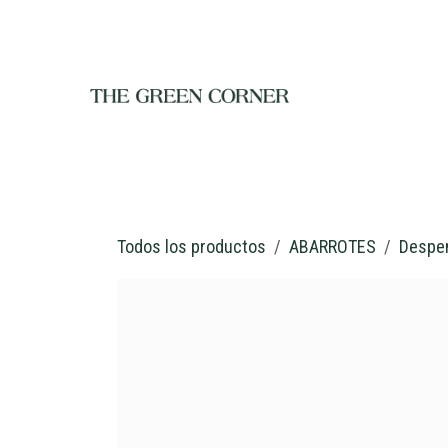
Ir al contenido
INICIO
TIENDA
NOSOTROS
RESTAURANTE
C
Todos los productos
ABARROTES
Despe