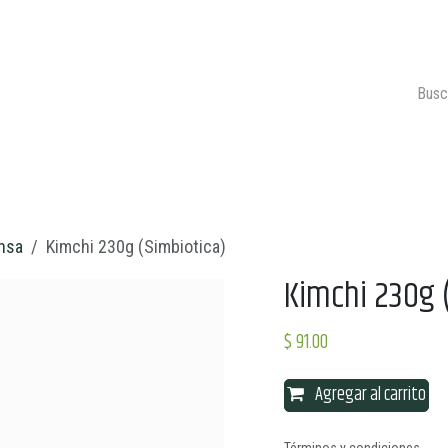
ONTACTO
CARRITO 🛒
nsa
Kimchi 230g (Simbiotica)
Kimchi 230g 
$
91.00
Agregar al carrito