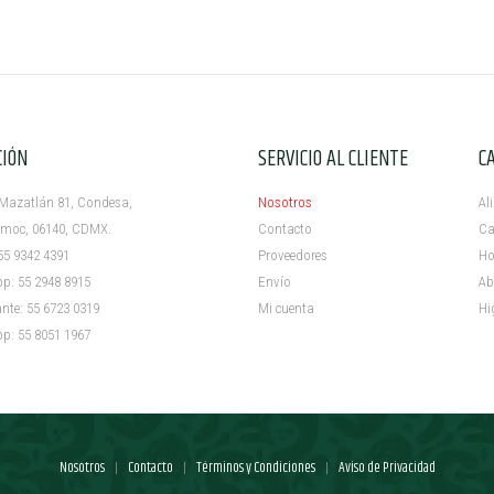
CIÓN
SERVICIO AL CLIENTE
C
azatlán 81, Condesa,
Nosotros
Al
c, 06140, CDMX.
Contacto
Ca
5 9342 4391
Proveedores
Ho
 55 2948 8915
Envío
Ab
e: 55 6723 0319
Mi cuenta ​
Hi
 55 8051 1967
Nosotros
Contacto
Términos y Condiciones
Aviso de Privacidad
|
|
|