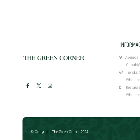
INFORMA
Avenida M
Cuauhtémo
Tienda: 5
Whatsapp:
Restaurant
Whatsapp:
​
© Copyright The Green Corner 2024