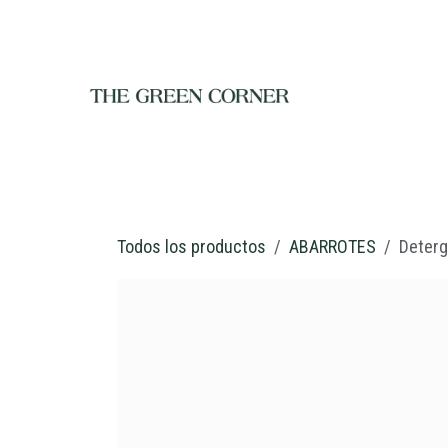
Ir al contenido
INICIO
TIENDA
NOSOTROS
RESTAURANTE
C
Todos los productos
ABARROTES
Deterg