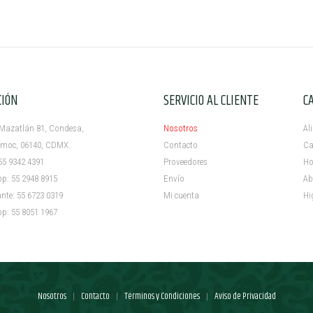
CIÓN
SERVICIO AL CLIENTE
C
azatlán 81, Condesa,
Nosotros
Al
c, 06140, CDMX.
Contacto
Ca
5 9342 4391
Proveedores
Ho
 55 2948 8915
Envío
Ab
e: 55 6723 0319
Mi cuenta ​
Hi
 55 8051 1967
Nosotros
Contacto
Términos y Condiciones
Aviso de Privacidad
|
|
|