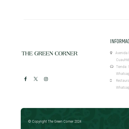
INFORMA
Avenida M
Cuauhtémo
Tienda: 5
Whatsapp:
Restaurant
Whatsapp:
​
© Copyright The Green Corner 2024