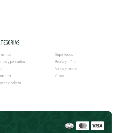
ATEGORÍAS
C
imentos
Superfoods
rnes y pescados
Bebés y niños
gar
Vinos y licores
arrotes
Otros
giene y belleza