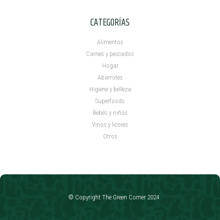
CATEGORÍAS
Alimentos
Carnes y pescados
Hogar
Abarrotes
Higiene y belleza
Superfoods
Bebés y niños
Vinos y licores
Otros
© Copyright The Green Corner 2024