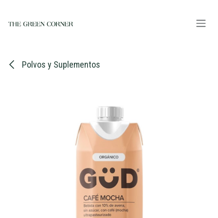
Ir al contenido
Polvos y Suplementos