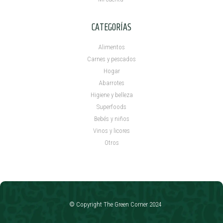
CATEGORÍAS
Alimentos
Carnes y pescados
Hogar
Abarrotes
Higiene y belleza
Superfoods
Bebés y niños
Vinos y licores
Otros
© Copyright The Green Corner 2024