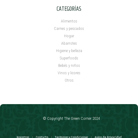
CATEGORÍAS
Alimentos
Carnes y pescados
Hogar
Abarrotes
Higiene y belleza
Superfoods
Bebés y niños
Vinos y licores
Otros
© Copyright The Green Corner 2024
Nosotros
Contacto
Términos y Condiciones
Aviso de Privacidad
|
|
|