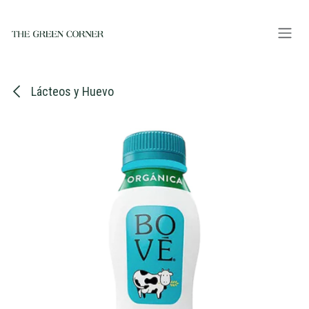
Ir al contenido
Lácteos y Huevo