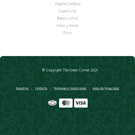
Higiene y belleza
Superfoods
Bebés y niños
Vinos y licores
Otros
© Copyright The Green Corner 2024
Nosotros
Contacto
Términos y Condiciones
Aviso de Privacidad
|
|
|