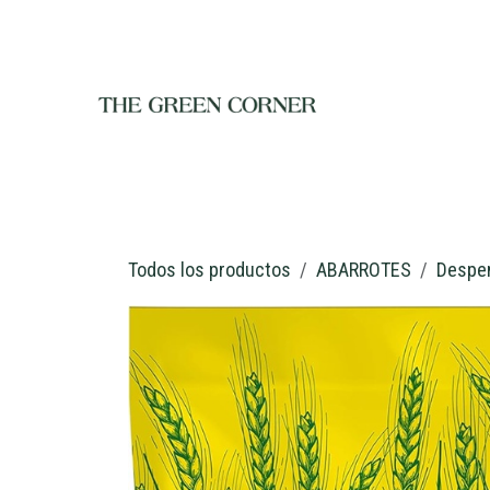
Ir al contenido
INICIO
TIENDA
NOSOTROS
RESTAURANTE
C
Todos los productos
ABARROTES
Despe