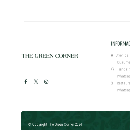
INFORMA
Avenida M
Cuauhtémo
Tienda: 5
Whatsapp:
Restaurant
Whatsapp:
​
© Copyright The Green Corner 2024