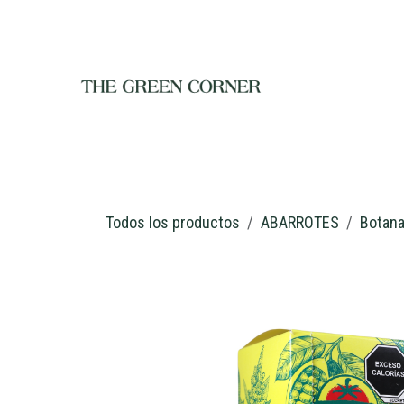
Ir al contenido
INICIO
TIENDA
NOSOTROS
RESTAURANTE
C
Todos los productos
ABARROTES
Botan