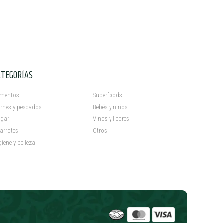
ATEGORÍAS
C
imentos
Superfoods
rnes y pescados
Bebés y niños
gar
Vinos y licores
arrotes
Otros
giene y belleza