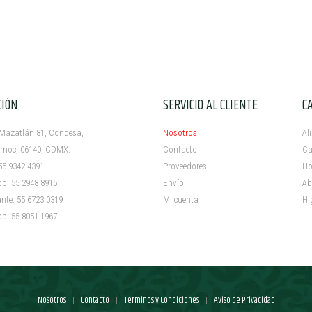
CIÓN
SERVICIO AL CLIENTE
C
azatlán 81, Condesa,
Nosotros
Al
c, 06140, CDMX.
Contacto
Ca
5 9342 4391
Proveedores
Ho
 55 2948 8915
Envío
Ab
e: 55 6723 0319
Mi cuenta ​
Hi
 55 8051 1967
Nosotros
Contacto
Términos y Condiciones
Aviso de Privacidad
|
|
|