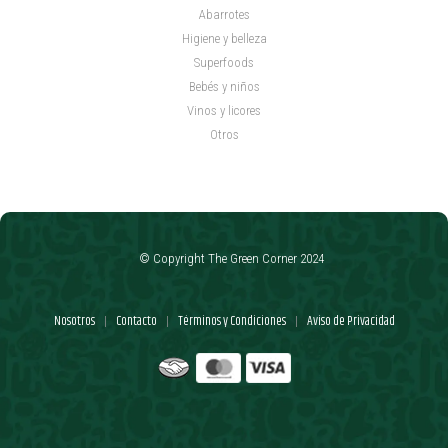
Abarrotes
Higiene y belleza
Superfoods
Bebés y niños
Vinos y licores
Otros
© Copyright The Green Corner 2024
Nosotros
Contacto
Términos y Condiciones
Aviso de Privacidad
|
|
|