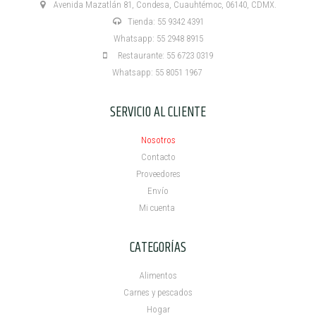
Avenida Mazatlán 81, Condesa, Cuauhtémoc, 06140, CDMX.
Tienda: 55 9342 4391
Whatsapp: 55 2948 8915
Restaurante: 55 6723 0319
Whatsapp: 55 8051 1967
SERVICIO AL CLIENTE
Nosotros
Contacto
Proveedores
Envío
Mi cuenta ​
CATEGORÍAS
Alimentos
Carnes y pescados
Hogar