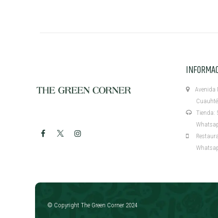
INFORMA
Avenida M
Cuauhtémo
Tienda: 5
Whatsapp:
Restaurant
Whatsapp:
​
© Copyright The Green Corner 2024