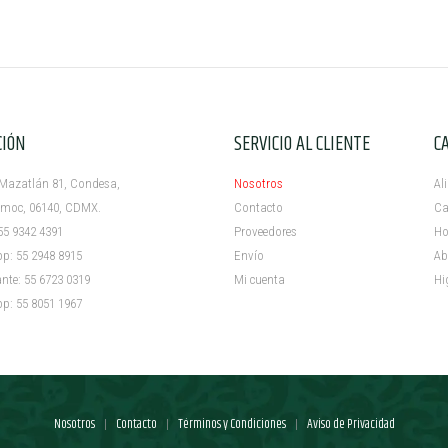
CIÓN
SERVICIO AL CLIENTE
C
azatlán 81, Condesa,
Nosotros
Al
c, 06140, CDMX.
Contacto
Ca
5 9342 4391
Proveedores
Ho
 55 2948 8915
Envío
Ab
e: 55 6723 0319
Mi cuenta ​
Hi
 55 8051 1967
Nosotros
Contacto
Términos y Condiciones
Aviso de Privacidad
|
|
|