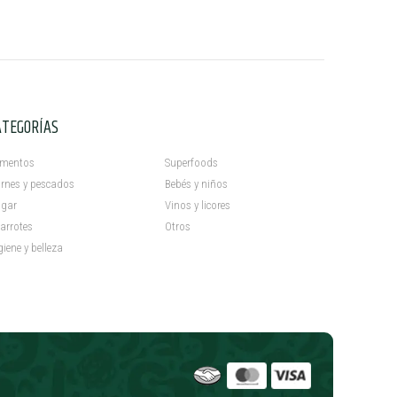
ATEGORÍAS
C
imentos
Superfoods
rnes y pescados
Bebés y niños
gar
Vinos y licores
arrotes
Otros
giene y belleza