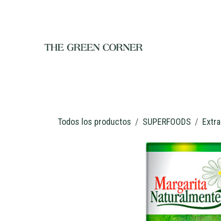
Ir al contenido
INICIO
TIENDA
NOSOTROS
RESTAURANTE
C
Todos los productos
SUPERFOODS
Extra