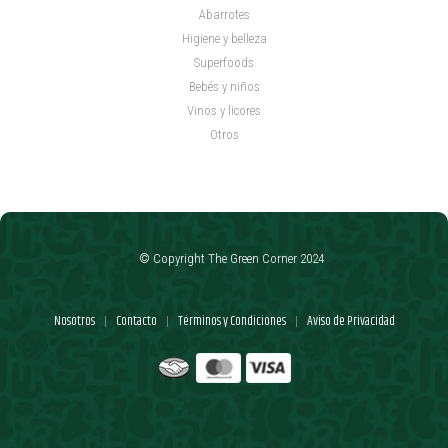
Abarrotes
Higiene y belleza
Superfoods
Bebés y niños
Vinos y licores
Otros
© Copyright The Green Corner 2024
Nosotros
Contacto
Términos y Condiciones
Aviso de Privacidad
|
|
|