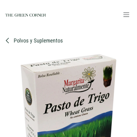
Ir al contenido
Polvos y Suplementos