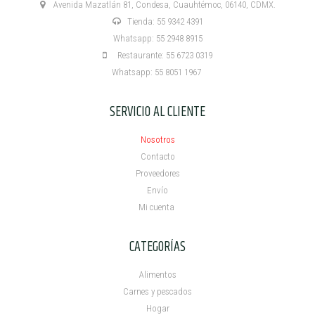
Avenida Mazatlán 81, Condesa, Cuauhtémoc, 06140, CDMX.
Tienda: 55 9342 4391
Whatsapp: 55 2948 8915
Restaurante: 55 6723 0319
Whatsapp: 55 8051 1967
SERVICIO AL CLIENTE
Nosotros
Contacto
Proveedores
Envío
Mi cuenta ​
CATEGORÍAS
Alimentos
Carnes y pescados
Hogar