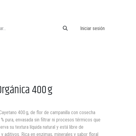
Iniciar sesión
Orgánica 400 g
o
 Cayetano 400 g, de flor de campanilla con cosecha
% pura, envasada sin filtrar ni procesos térmicos que
rva su textura líquida natural y está libre de
y aditivos. Rica en enzimas, minerales y sabor floral