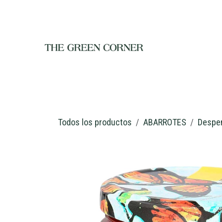
Ir al contenido
INICIO
TIENDA
NOSOTROS
RESTAURANTE
C
Todos los productos
ABARROTES
Despe