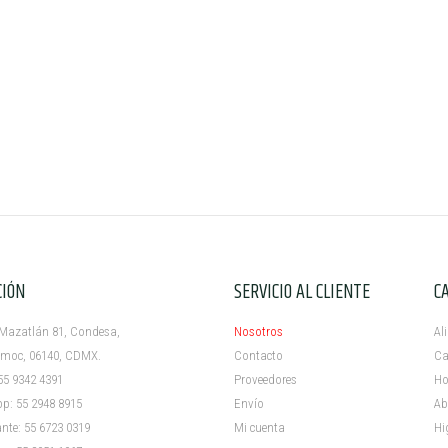
CIÓN
SERVICIO AL CLIENTE
C
azatlán 81, Condesa,
Nosotros
Al
c, 06140, CDMX.
Contacto
Ca
5 9342 4391
Proveedores
Ho
 55 2948 8915
Envío
Ab
e: 55 6723 0319
Mi cuenta ​
Hi