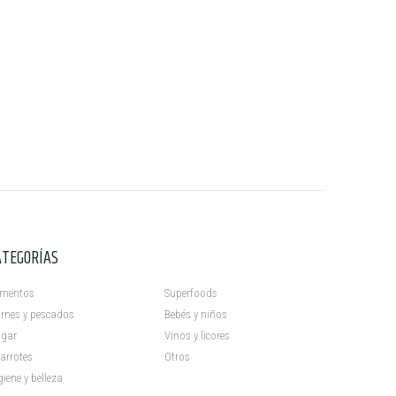
ATEGORÍAS
C
imentos
Superfoods
rnes y pescados
Bebés y niños
gar
Vinos y licores
arrotes
Otros
giene y belleza