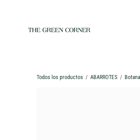
Ir al contenido
INICIO
TIENDA
NOSOTROS
RESTAURANTE
C
Todos los productos
ABARROTES
Botan