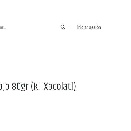
Iniciar sesión
ojo 80gr (Ki´Xocolatl)