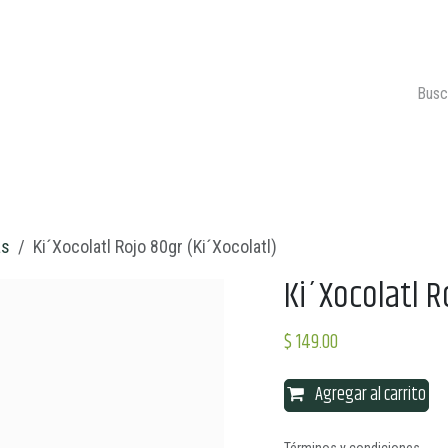
ONTACTO
CARRITO 🛒
as
Ki´Xocolatl Rojo 80gr (Ki´Xocolatl)
Ki´Xocolatl R
$
149.00
Agregar al carrito