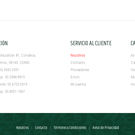
CIÓN
SERVICIO AL CLIENTE
C
azatlán 81, Condesa,
Nosotros
Al
c, 06140, CDMX.
Contacto
Ca
5 9342 4391
Proveedores
Ho
 55 2948 8915
Envío
Ab
e: 55 6723 0319
Mi cuenta ​
Hi
 55 8051 1967
Nosotros
Contacto
Términos y Condiciones
Aviso de Privacidad
|
|
|