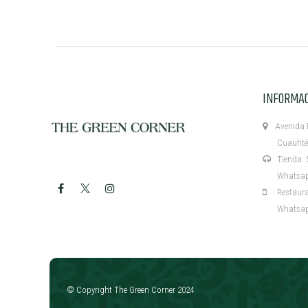
INFORMA
Avenida M
Cuauhtémo
Tienda: 5
Whatsapp:
Restaurant
Whatsapp:
​
© Copyright The Green Corner 2024