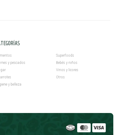
ATEGORÍAS
C
imentos
Superfoods
rnes y pescados
Bebés y niños
gar
Vinos y licores
arrotes
Otros
giene y belleza