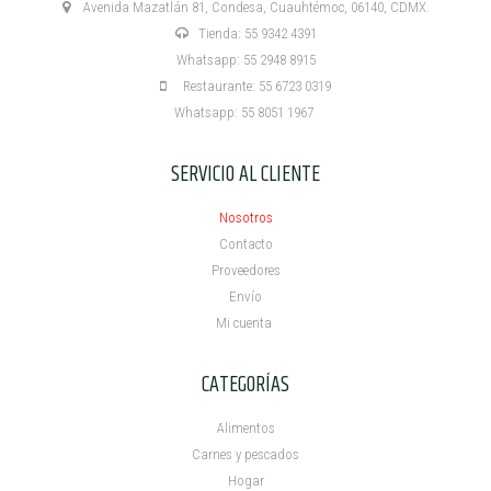
Avenida Mazatlán 81, Condesa, Cuauhtémoc, 06140, CDMX.
Tienda: 55 9342 4391
Whatsapp: 55 2948 8915
Restaurante: 55 6723 0319
Whatsapp: 55 8051 1967
SERVICIO AL CLIENTE
Nosotros
Contacto
Proveedores
Envío
Mi cuenta ​
CATEGORÍAS
Alimentos
Carnes y pescados
Hogar