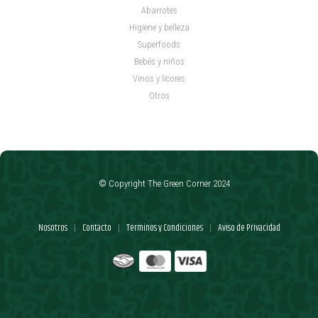
Abarrotes
Higiene y belleza
Superfoods
Bebés y niños
Vinos y licores
Otros
© Copyright The Green Corner 2024
Nosotros
Contacto
Términos y Condiciones
Aviso de Privacidad
|
|
|