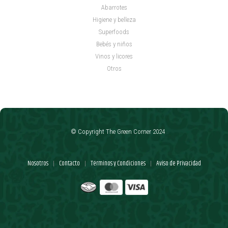
Abarrotes
Higiene y belleza
Superfoods
Bebés y niños
Vinos y licores
Otros
© Copyright The Green Corner 2024
Nosotros
Contacto
Términos y Condiciones
Aviso de Privacidad
|
|
|