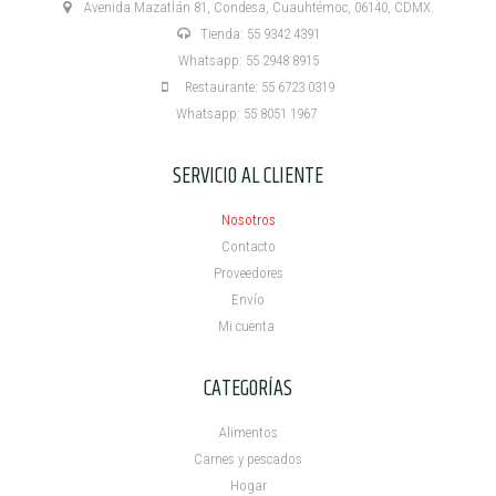
Avenida Mazatlán 81, Condesa, Cuauhtémoc, 06140, CDMX.
Tienda: 55 9342 4391
Whatsapp: 55 2948 8915
Restaurante: 55 6723 0319
Whatsapp: 55 8051 1967
SERVICIO AL CLIENTE
Nosotros
Contacto
Proveedores
Envío
Mi cuenta ​
CATEGORÍAS
Alimentos
Carnes y pescados
Hogar