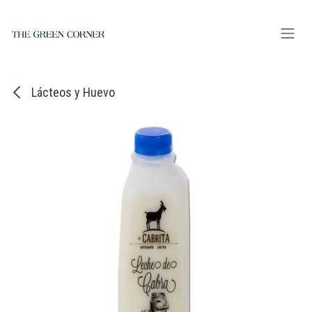
Ir al contenido
Lácteos y Huevo