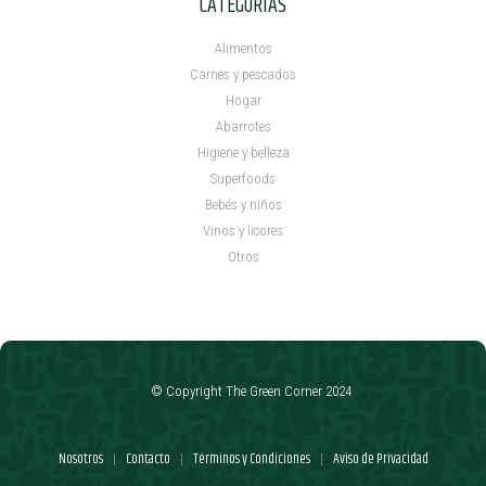
CATEGORÍAS
Alimentos
Carnes y pescados
Hogar
Abarrotes
Higiene y belleza
Superfoods
Bebés y niños
Vinos y licores
Otros
© Copyright The Green Corner 2024
Nosotros
Contacto
Términos y Condiciones
Aviso de Privacidad
|
|
|